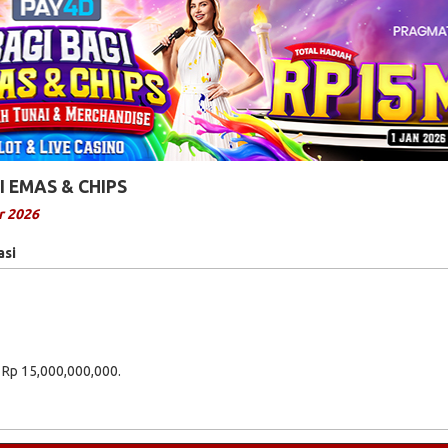
I EMAS & CHIPS
r 2026
asi
i Rp 15,000,000,000.