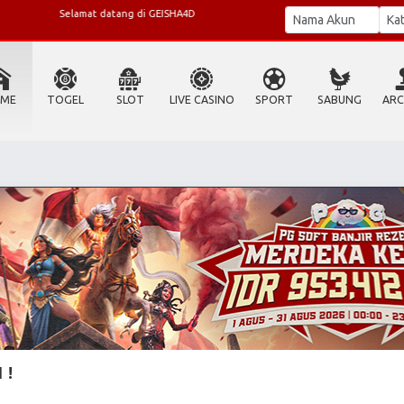
Selamat datang di GEISHA4D
ME
TOGEL
SLOT
LIVE CASINO
SPORT
SABUNG
ARC
 !