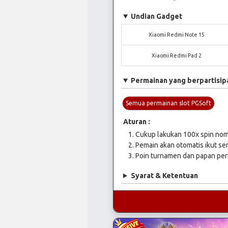
Undian Gadget
Xiaomi Redmi Note 15
Xiaomi Redmi Pad 2
Permainan yang berpartisip
Semua permainan slot PGSoft
Aturan :
Cukup lakukan 100x spin nom
Pemain akan otomatis ikut se
Poin turnamen dan papan peri
Syarat & Ketentuan