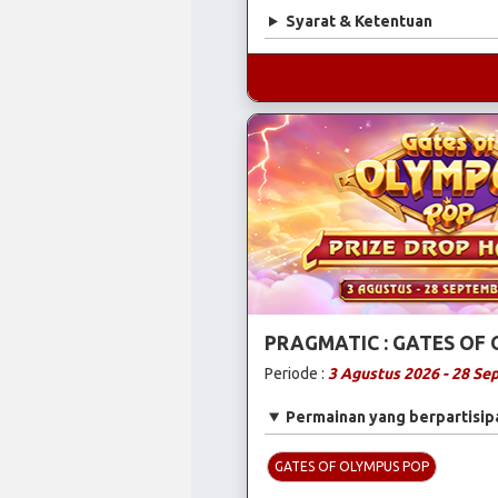
Syarat & Ketentuan
PRAGMATIC : GATES OF
Periode :
3 Agustus 2026 - 28 S
Permainan yang berpartisip
GATES OF OLYMPUS POP