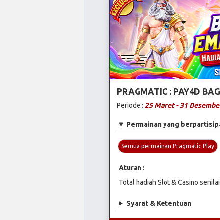
PRAGMATIC : PAY4D BAG
Periode :
25 Maret - 31 Desembe
Permainan yang berpartisip
Semua permainan Pragmatic Play
Aturan :
Total hadiah Slot & Casino senila
Syarat & Ketentuan