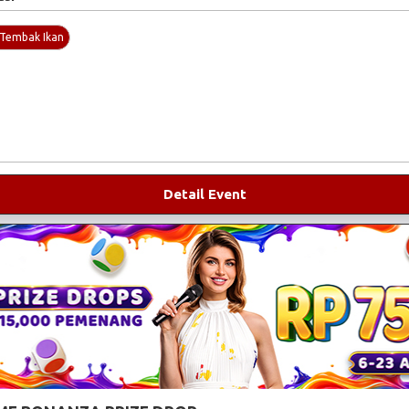
 Tembak Ikan
Detail Event