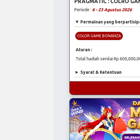
PRAGMATIC : COLRO GA
Periode :
6 - 23 Agustus 2026
Permainan yang berpartisip
COLOR GAME BONANZA
Aturan :
Total hadiah senilai Rp 600,000,0
Syarat & Ketentuan