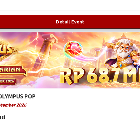
Detail Event
 OLYMPUS POP
eptember 2026
asi