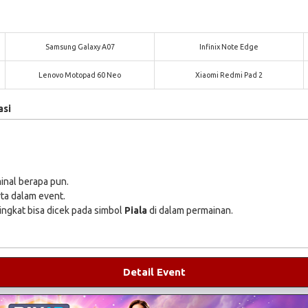
Samsung Galaxy A07
Infinix Note Edge
Lenovo Motopad 60 Neo
Xiaomi Redmi Pad 2
asi
inal berapa pun.
rta dalam event.
ngkat bisa dicek pada simbol
Piala
di dalam permainan.
Detail Event