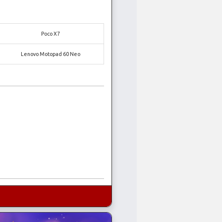
Poco X7
Lenovo Motopad 60 Neo