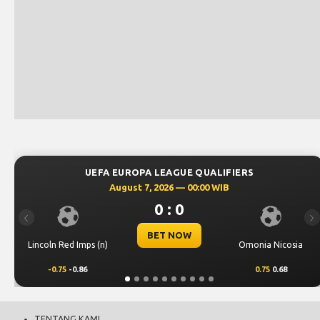
UEFA EUROPA LEAGUE QUALIFIERS
August 7, 2026 — 00:00 WIB
0 : 0
Previous
Ne
BET NOW
Lincoln Red Imps (n)
Omonia Nicosia
-0.75
-0.86
0.75
0.68
TENTANG KAMI