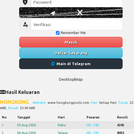
Remember Me
Masuk
Daftar Sekarang
Main di Telegram
Desktop
Wap
Hasil Keluaran
HONGKONG
Website:
www.hongkongpools.com
, Hari:
Setiap Hari
, Tutup:
22
WIB
, Result:
23:00 WIB
No
Tanggal
Hari
Pasaran
Result
1
05 Aug 2026
Rabu
HK - 292
4245
2
04 Aug 2026
Selasa
HK - 291
8053