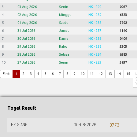
3
03 Aug 2026
Senin
HK - 290
0087
4
02 Aug 2026
Minggu
HK - 289
6723
5
01 Aug 2026
Sabtu
HK - 288
7292
6
31 Jul 2026
Jumat
HK - 287
1140
7
30 Jul 2026
Kamis
HK - 286
0409
8
29 Jul 2026
Rabu
HK - 285
5305
9
28 Jul 2026
Selasa
HK - 284
6583
10
27 Jul 2026
Senin
HK - 283
5937
First
1
2
3
4
5
6
7
8
9
10
11
12
13
14
15
(
)
Togel Result
HK SIANG
05-08-2026
0773