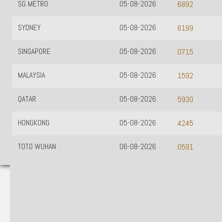
SG METRO
05-08-2026
6892
SYDNEY
05-08-2026
6199
SINGAPORE
05-08-2026
0715
MALAYSIA
05-08-2026
1592
QATAR
05-08-2026
5930
HONGKONG
05-08-2026
4245
TOTO WUHAN
06-08-2026
0591