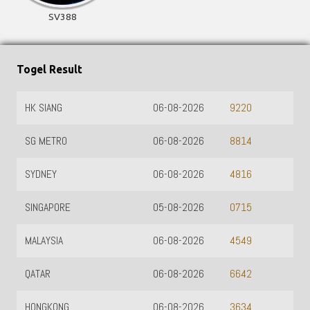
SV388
Togel Result
HK SIANG
06-08-2026
9220
SG METRO
06-08-2026
8814
SYDNEY
06-08-2026
4816
SINGAPORE
05-08-2026
0715
MALAYSIA
06-08-2026
4549
QATAR
06-08-2026
6642
HONGKONG
06-08-2026
3634