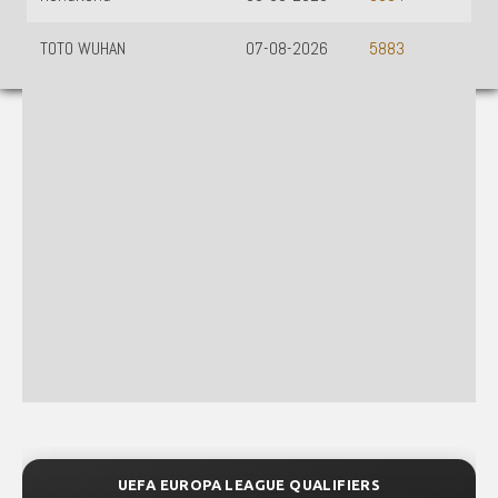
TOTO WUHAN
07-08-2026
5883
UEFA EUROPA LEAGUE QUALIFIERS