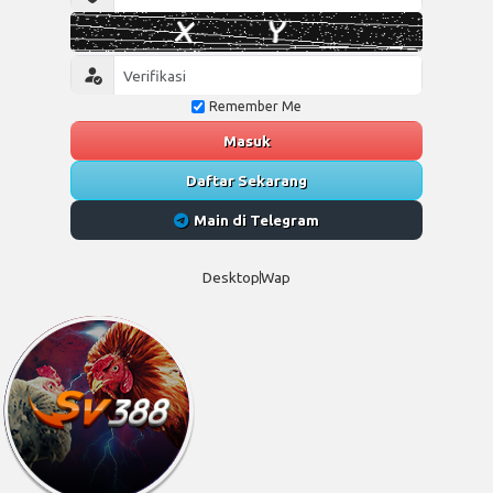
Remember Me
Masuk
Daftar Sekarang
Main di Telegram
Desktop
Wap