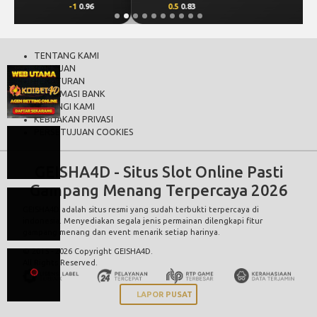
0.5
0.83
-0.5
0.99
TENTANG KAMI
BANTUAN
PERATURAN
INFORMASI BANK
HUBUNGI KAMI
KEBIJAKAN PRIVASI
PERSETUJUAN COOKIES
GEISHA4D - Situs Slot Online Pasti
Gampang Menang Terpercaya 2026
GEISHA4D
adalah situs resmi yang sudah terbukti terpercaya di
indonesia. Menyediakan segala jenis permainan dilengkapi fitur
gampang menang dan event menarik setiap harinya.
© 2015 - 2026 Copyright GEISHA4D.
All Rights Reserved.
LAPOR PUSAT